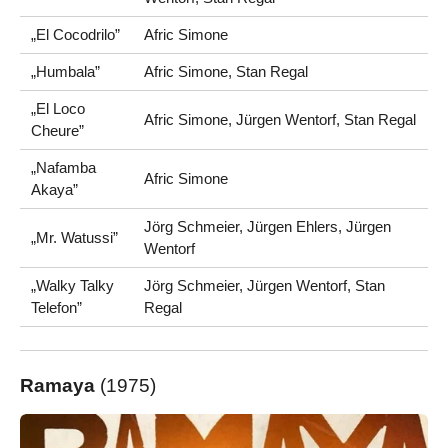
„El Cocodrilo”
Afric Simone
„Humbala”
Afric Simone, Stan Regal
„El Loco
Afric Simone, Jürgen Wentorf, Stan Regal
Cheure”
„Nafamba
Afric Simone
Akaya”
Jörg Schmeier, Jürgen Ehlers, Jürgen
„Mr. Watussi”
Wentorf
„Walky Talky
Jörg Schmeier, Jürgen Wentorf, Stan
Telefon”
Regal
Ramaya
(1975)