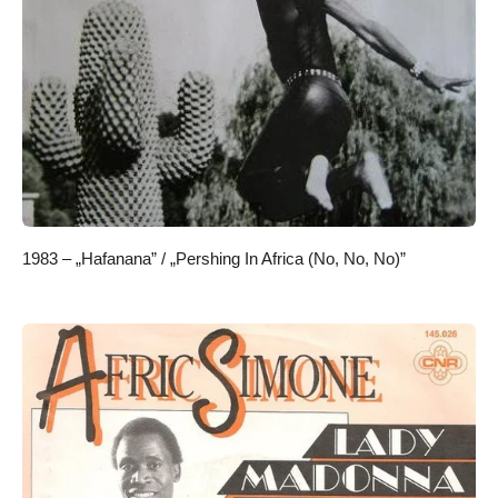
1983 – „Hafanana” / „Pershing In Africa (No, No, No)”