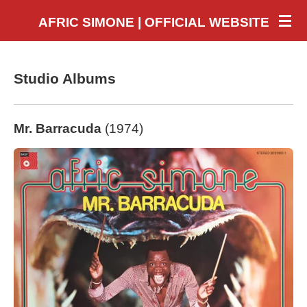
Skip
AFRIC SIMONE | OFFICIAL WEBSITE
to
main
content
Studio Albums
Mr. Barracuda
(1974)