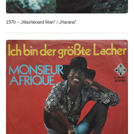
1970 – „Washboard Man” / „Harana”