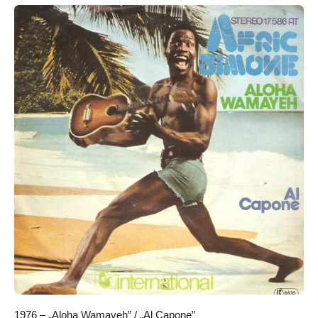
1976 – „Aloha Wamayeh” / „Al Capone”