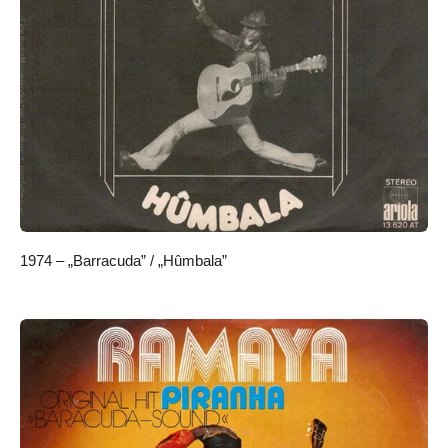
1974 – „Barracuda” / „Hûmbala”